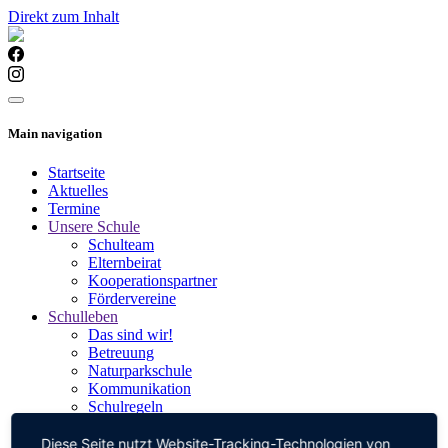
Direkt zum Inhalt
Main navigation
Startseite
Aktuelles
Termine
Unsere Schule
Schulteam
Elternbeirat
Kooperationspartner
Fördervereine
Schulleben
Das sind wir!
Betreuung
Naturparkschule
Kommunikation
Schulregeln
Schulkleidung
Lernen
Diese Seite nutzt Website-Tracking-Technologien von