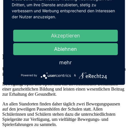
Lernbegleiter
Dritten, um ihre Dienste anzubieten, stetig zu
Fächer
verbessern und Werbung entsprechend den Interessen
Beratung
der Nutzer anzuzeigen.
Pausen
Unterrichtszeiten
Infocenter
Ferienkalender
Akzeptieren
Formulare
Kontakt
Ablehnen
Pausen
mehr
Um erfolgreich Lernen zu können, sind neben den bewegten Pausen
im Unterricht auch die Hofpausen wichtig.
Powered by
&
Bewegung, Spiel und Sport sind ein unverzichtbarer Bestandteil
einer ganzheitlichen Bildung und leisten einen wesentlichen Beitrag
zur Erhaltung der Gesundheit.
An allen Standorten finden daher täglich zwei Bewegungspausen
auf den jeweiligen Pausenhöfen der Schulen statt. Allen
Schülerinnen und Schülern stehen dazu die unterschiedlichsten
Spielgeräte zur Verfügung, um vielfältige Bewegungs- und
Spielerfahrungen zu sammeln.