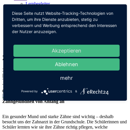
Lernbegleiter
Fächer
Diese Seite nutzt Website-Tracking-Technologien von
Beratung
Dritten, um ihre Dienste anzubieten, stetig zu
Pausen
Unterrichtszeiten
verbessern und Werbung entsprechend den Interessen
Infocenter
der Nutzer anzuzeigen.
Ferienkalender
Formulare
Kontakt
Akzeptieren
Zahnarztbesuch an allen Standorten
Ablehnen
30.06.2026
|
mehr
Todtnau
Todtnauberg
Geschwend
Powered by
&
Zahngesundheit von Anfang an
Ein gesunder Mund und starke Zähne sind wichtig – deshalb
besucht uns der Zahnarzt in der Grundschule. Die Schülerinnen und
Schüler lernten wie sie ihre Zähne richtig pflegen, welche