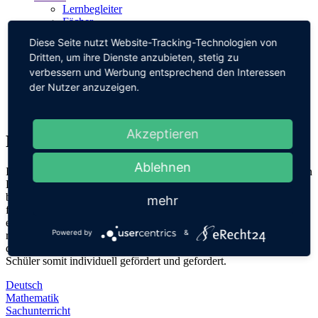
Lernbegleiter
Fächer
Beratung
Diese Seite nutzt Website-Tracking-Technologien von
Pausen
Dritten, um ihre Dienste anzubieten, stetig zu
Unterrichtszeiten
verbessern und Werbung entsprechend den Interessen
Infocenter
Ferienkalender
der Nutzer anzuzeigen.
Formulare
Kontakt
Akzeptieren
Fächer
Ablehnen
Innerhalb der verschiedenen Fächer besteht zwischen den jeweiligen
Lehrkräften ein reger Austausch, um für die Kinder das
bestmögliche Bildungsangebot zu schaffen. Die Umsetzung der
mehr
fachlichen Ziele innerhalb eines kompetenzorientierten Unterrichts
erfolgt spielerisch, handlungsorientiert und entdeckend. Durch
Powered by
&
regelmäßiges Erfassen der Lernstände wird das Unterrichtsangebot
direkt auf die Lerngruppe abgestimmt und die Schülerinnen und
Schüler somit individuell gefördert und gefordert.
Deutsch
Mathematik
Sachunterricht