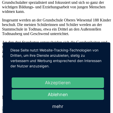
Grundschulalter spezialisiert und fokussiert und sich so ganz der
wichtigen Bildungs- und Erziehungsarbeit von jungen Menschen
widmen kann.
Insgesamt werden an der Grundschule Oberes Wiesental 188 Kinder
beschult. Die meisten Schülerinnen und Schüler werden an der
Stammschule in Todtnau, etwa ein Drittel an den Außenstellen
Todtnauberg und Geschwend unterrichtet.
An den drei Standorten unterscheiden sich die Gegebenheiten und
somit auch die Unterrichtskonzepte und Arbeitsweisen.
Als
Diese Seite nutzt Website-Tracking-Technologien von
zertifizierte Naturpark-Schule verbinden uns Schwerpunktthemen
Dritten, um ihre Dienste anzubieten, stetig zu
zur Region Südschwarzwald, die wir leben und gestalten.
verbessern und Werbung entsprechend den Interessen
der Nutzer anzuzeigen.
Akzeptieren
Ablehnen
Unsere Standorte
mehr